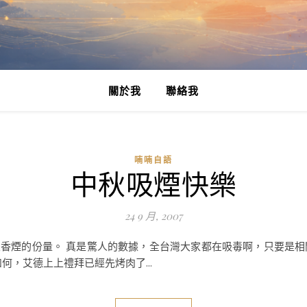
關於我
聯絡我
喃喃自語
中秋吸煙快樂
24 9 月, 2007
萬支香煙的份量。 真是驚人的數據，全台灣大家都在吸毒啊，只要是
何，艾德上上禮拜已經先烤肉了...