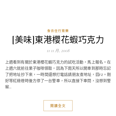
食衣住行育樂
[美味]東港櫻花蝦巧克力
11 11 月, 2008
上週看到有關於東港櫻花蝦巧克力的試吃活動，馬上報名。在
上週六就前往果子咖啡領取，因為下雨天所以開車到那時忘記
了把地址抄下來，一時間還想打電話請朋友查地址，囧rz。剛
好等紅綠燈時後方停了一台警車，所以直接下車問，沒想到警
察...
閱讀全文