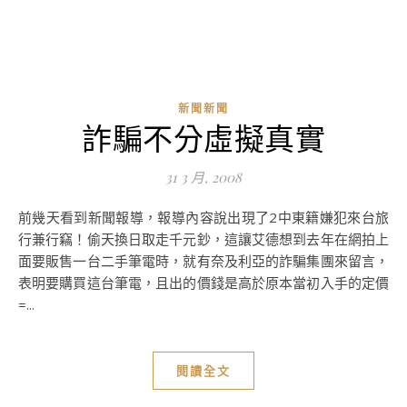
新聞新聞
詐騙不分虛擬真實
31 3 月, 2008
前幾天看到新聞報導，報導內容說出現了2中東籍嫌犯來台旅
行兼行竊！偷天換日取走千元鈔，這讓艾德想到去年在網拍上
面要販售一台二手筆電時，就有奈及利亞的詐騙集團來留言，
表明要購買這台筆電，且出的價錢是高於原本當初入手的定價
=...
閱讀全文