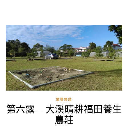
露營樂趣
第六露 – 大溪晴耕福田養生
農莊