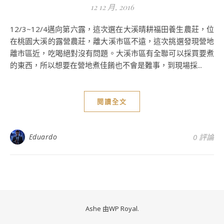
12 12 月, 2016
12/3~12/4邁向第六露，這次選在大溪晴耕福田養生農莊，位
在桃園大溪的露營農莊，離大溪市區不遠，這次挑選發現營地
離市區近，吃喝絕對沒有問題。大溪市區有全聯可以採買要煮
的東西，所以想要在營地煮佳餚也不會是難事，到現場採...
閱讀全文
Eduardo
0 評論
Ashe 由
WP Royal
.