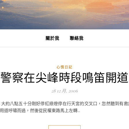
關於我
聯絡我
心情日記
警察在尖峰時段鳴笛開道
28 12 月, 2006
，大約八點五十分剛好停紅綠燈停在行天宮的交叉口，忽然聽到有救
道呼嘯而過，然後從民權東路馬上左轉...